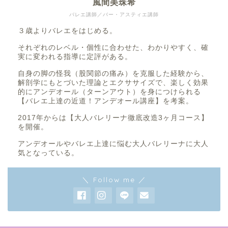
風間美珠希
バレエ講師／バー・アスティエ講師
３歳よりバレエをはじめる。
それぞれのレベル・個性に合わせた、わかりやすく、確
実に変われる指導に定評がある。
自身の脚の怪我（股関節の痛み）を克服した経験から、
解剖学にもとづいた理論とエクササイズで、楽しく効果
的にアンデオール（ターンアウト）を身につけられる
【バレエ上達の近道！アンデオール講座】を考案。
2017年からは【大人バレリーナ徹底改造3ヶ月コース】
を開催。
アンデオールやバレエ上達に悩む大人バレリーナに大人
気となっている。
＼ Follow me ／