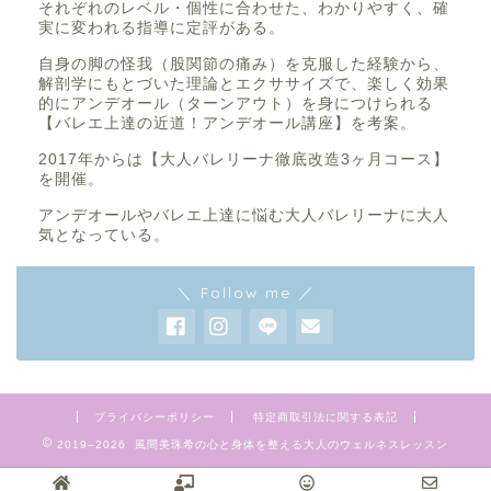
それぞれのレベル・個性に合わせた、わかりやすく、確
実に変われる指導に定評がある。
自身の脚の怪我（股関節の痛み）を克服した経験から、
解剖学にもとづいた理論とエクササイズで、楽しく効果
的にアンデオール（ターンアウト）を身につけられる
【バレエ上達の近道！アンデオール講座】を考案。
2017年からは【大人バレリーナ徹底改造3ヶ月コース】
を開催。
アンデオールやバレエ上達に悩む大人バレリーナに大人
気となっている。
＼ Follow me ／
プライバシーポリシー
特定商取引法に関する表記
2019–2026 風間美珠希の心と身体を整える大人のウェルネスレッスン