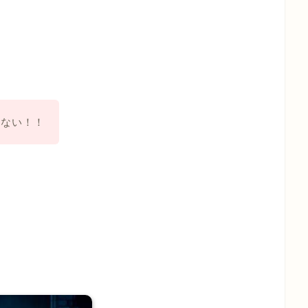
いない！！
…