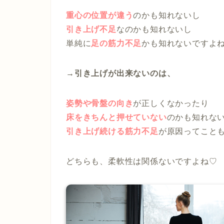
重心の位置が違う
のかも知れないし
引き上げ不足
なのかも知れないし
単純に
足の筋力不足
かも知れないですよ
→引き上げが出来ないのは、
姿勢や骨盤の向き
が正しくなかったり
床をきちんと押せていない
のかも知れな
引き上げ続ける筋力不足
が原因ってこと
どちらも、柔軟性は関係ないですよね♡