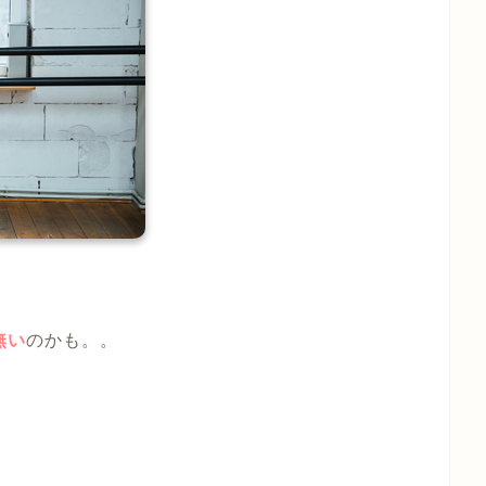
無い
のかも。。