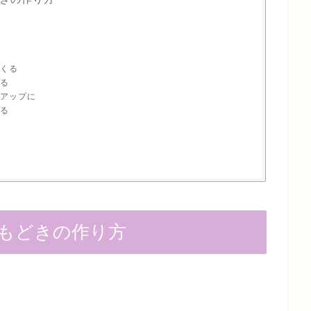
くる
る
アップに
る
もどきの作り方