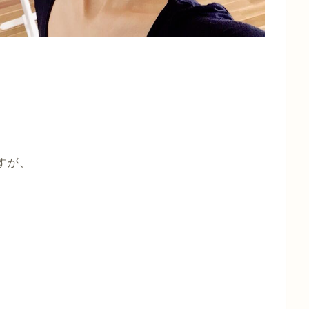
。
すが、
も