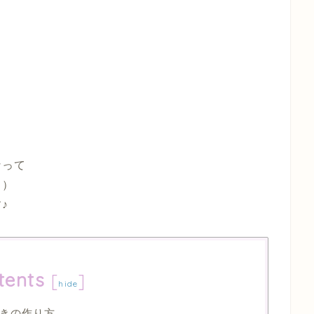
ら
た。
なって
？）
思います♪
tents
[
]
hide
きの作り方