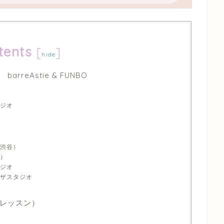
tents
[
]
hide
reAstie & FUNBO
ジオ
渋谷）
）
ジオ
ザスタジオ
レッスン）