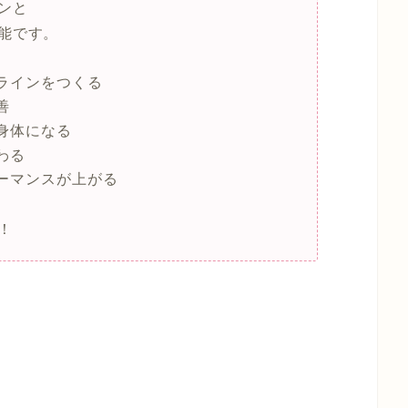
ンと
能です。
ラインをつくる
善
身体になる
わる
ーマンスが上がる
す！