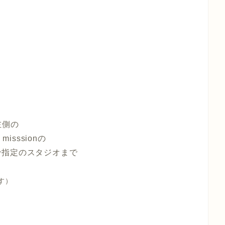
左側の
sssionの
指定のスタジオまで
す）