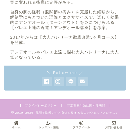
実に変われる指導に定評がある。
自身の脚の怪我（股関節の痛み）を克服した経験から、
解剖学にもとづいた理論とエクササイズで、楽しく効果
的にアンデオール（ターンアウト）を身につけられる
【バレエ上達の近道！アンデオール講座】を考案。
2017年からは【大人バレリーナ徹底改造3ヶ月コース】
を開催。
アンデオールやバレエ上達に悩む大人バレリーナに大人
気となっている。
＼ Follow me ／
プライバシーポリシー
特定商取引法に関する表記
2019–2026 風間美珠希の心と身体を整える大人のウェルネスレッスン
ホーム
レッスン・講座
プロフィール
お問い合わせ