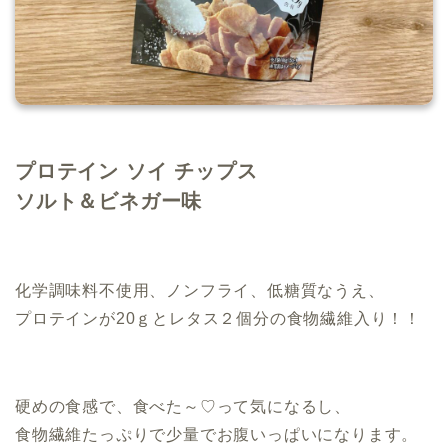
.
プロテイン ソイ チップス
ソルト＆ビネガー味
.
化学調味料不使用、ノンフライ、低糖質なうえ、
プロテインが20ｇとレタス２個分の食物繊維入り！！
.
硬めの食感で、食べた～♡って気になるし、
食物繊維たっぷりで少量でお腹いっぱいになります。