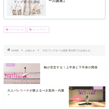
ール講座』
アンデオール
ターンアウト
HOME
お知らせ
7/15 アンデオール講座 受付終了のお知らせ
軸が安定する！上半身と下半身の関係
大人バレリーナが鍛えるべき筋肉～内腿
～