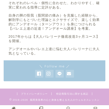
それぞれのレベル・個性に合わせた、わかりやすく、確
実に変われる指導に定評がある。
自身の脚の怪我（股関節の痛み）を克服した経験から、
解剖学にもとづいた理論とエクササイズで、楽しく効果
的にアンデオール（ターンアウト）を身につけられる
【バレエ上達の近道！アンデオール講座】を考案。
2017年からは【大人バレリーナ徹底改造3ヶ月コース】
を開催。
アンデオールやバレエ上達に悩む大人バレリーナに大人
気となっている。
＼ Follow me ／
プライバシーポリシー
特定商取引法に関する表記
2019–2026 風間美珠希の心と身体を整える大人のウェルネスレッスン