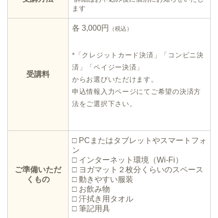
ます
各 3,000円
（税込）
*「クレジットカード決済」「コンビニ決
済」「ペイジー決済」
受講料
からお選びいただけます。
申込情報入力ページにてご希望の決済方
法をご選択下さい。
□ PCまたはタブレットやスマートフォ
ン
□ インターネット環境（Wi-Fi）
ご準備いただ
□ ヨガマット２枚分くらいのスペース
くもの
□ 動きやすい服装
□ お飲み物
□ 汗拭き用タオル
□ 筆記用具