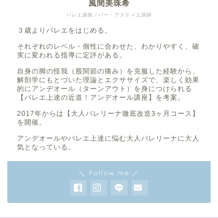
風間美珠希
バレエ講師／バー・アスティエ講師
３歳よりバレエをはじめる。
それぞれのレベル・個性に合わせた、わかりやすく、確
実に変われる指導に定評がある。
自身の脚の怪我（股関節の痛み）を克服した経験から、
解剖学にもとづいた理論とエクササイズで、楽しく効果
的にアンデオール（ターンアウト）を身につけられる
【バレエ上達の近道！アンデオール講座】を考案。
2017年からは【大人バレリーナ徹底改造3ヶ月コース】
を開催。
アンデオールやバレエ上達に悩む大人バレリーナに大人
気となっている。
＼ Follow me ／