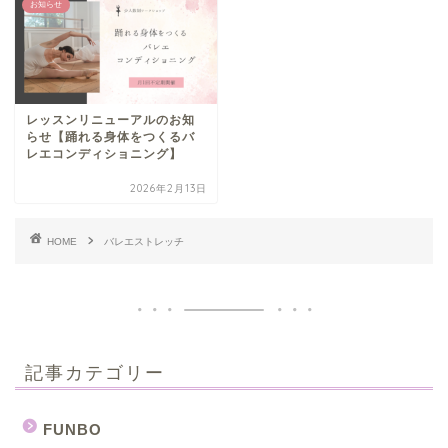
お知らせ
レッスンリニューアルのお知
らせ【踊れる身体をつくるバ
レエコンディショニング】
2026年2月13日
HOME
バレエストレッチ
記事カテゴリー
FUNBO