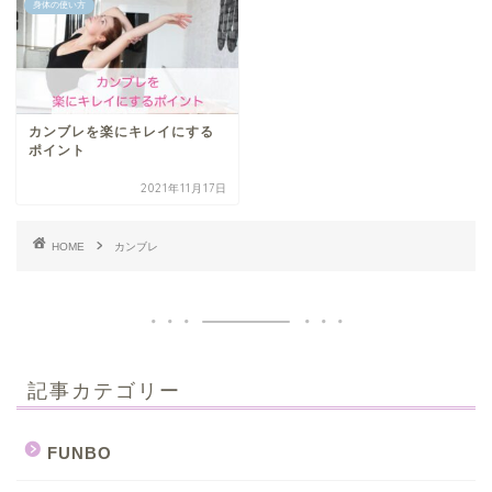
身体の使い方
カンブレを楽にキレイにする
ポイント
2021年11月17日
HOME
カンブレ
記事カテゴリー
FUNBO