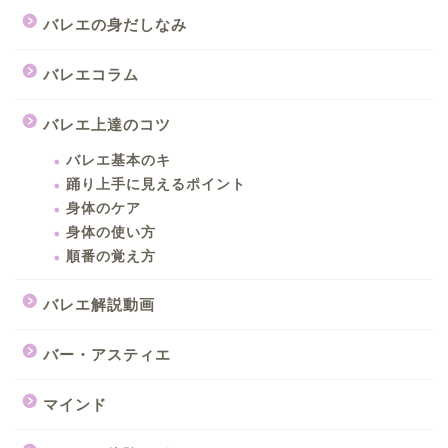
バレエの身だしなみ
バレエコラム
バレエ上達のコツ
バレエ基本のキ
踊り上手に見えるポイント
身体のケア
身体の使い方
順番の覚え方
バレエ解説動画
バー・アスティエ
マインド